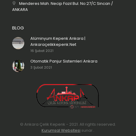
Menderes Mah. Necip Fazıl Bul. No:27/C Sincan /
ANKARA
BLOG
Alüminyum Kepenk Ankara |
Ankaraçelikkepenk.Net
16 Şubat 2021
Otomatik Panjur Sistemleri Ankara
3 Şubat 2021
© Ankara Çelik Kepenk - 2021. All rights reserved.
Kurumsal Websitesi
sunar..